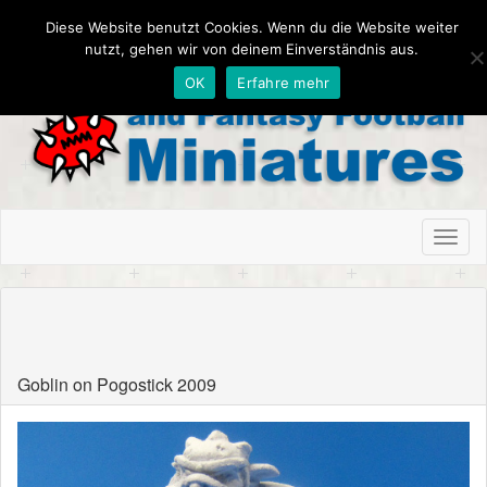
Diese Website benutzt Cookies. Wenn du die Website weiter
nutzt, gehen wir von deinem Einverständnis aus.
OK
Erfahre mehr
Toggl
naviga
IrunGobbowl Irun, Spain
Goblin on Pogostick 2009