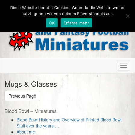
Diese Website benutzt Cookies. Wenn du die Website weiter
nutzt, gehen wir von deinem Einverständnis aus.
OK
Erfahre mehr
Toggl
naviga
Mugs & Glasses
Previous Page
Blood Bowl – Miniatures
Blood Bowl History and Overview of Printed Blood Bowl
Stuff over the years …
About me