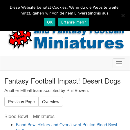
Diese Website benutzt Cookies. Wenn du die Website weiter
nutzt, gehen wir von deinem Einverständnis aus.
OK
Erfahre mehr
Toggl
naviga
Fantasy Football Impact! Desert Dogs
Another Elfball team sculpted by Phil Bowen.
Previous Page
Overview
Blood Bowl – Miniatures
Blood Bowl History and Overview of Printed Blood Bowl