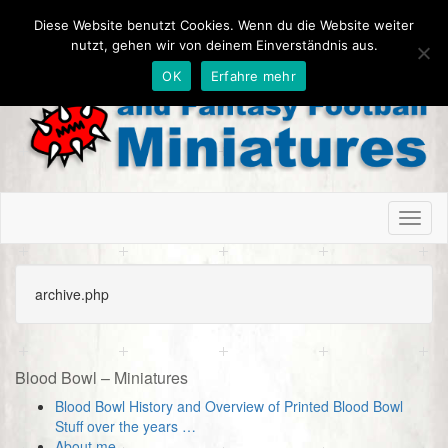
Diese Website benutzt Cookies. Wenn du die Website weiter
nutzt, gehen wir von deinem Einverständnis aus.
OK
Erfahre mehr
Toggl
naviga
archive.php
Blood Bowl – Miniatures
Blood Bowl History and Overview of Printed Blood Bowl
Stuff over the years …
About me