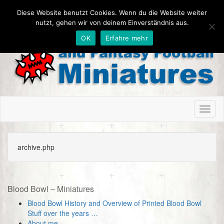
Diese Website benutzt Cookies. Wenn du die Website weiter
nutzt, gehen wir von deinem Einverständnis aus.
OK
Erfahre mehr
Toggl
naviga
archive.php
Blood Bowl – Miniatures
Blood Bowl History and Overview of Printed Blood Bowl
Stuff over the years …
About me