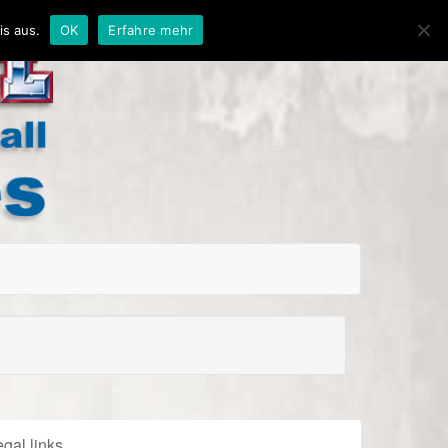
is aus.
OK
Erfahre mehr
gal links