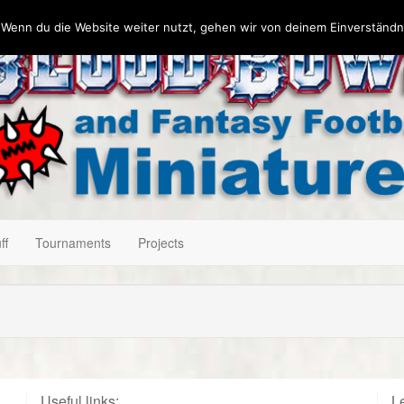
 Wenn du die Website weiter nutzt, gehen wir von deinem Einverständn
ff
Tournaments
Projects
Useful links:
Le