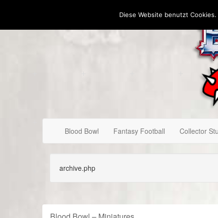
Diese Website benutzt Cookies.
Blood Bowl
Fantasy Football
Collector Stu
archive.php
Blood Bowl – Miniatures