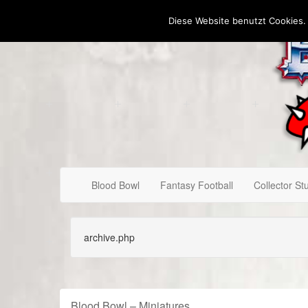
Diese Website benutzt Cookies.
Blood Bowl
Fantasy Football
Collector Stu
archive.php
Blood Bowl – Miniatures