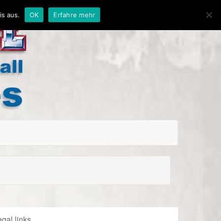
is aus.
OK
Erfahre mehr
gal links