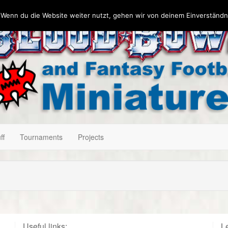
 Wenn du die Website weiter nutzt, gehen wir von deinem Einverständn
ff
Tournaments
Projects
Useful links:
Le