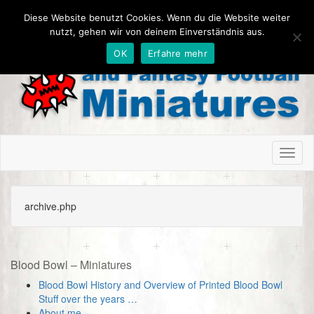
Diese Website benutzt Cookies. Wenn du die Website weiter
nutzt, gehen wir von deinem Einverständnis aus.
OK
Erfahre mehr
Toggl
naviga
archive.php
Blood Bowl – Miniatures
Blood Bowl History and Overview of Printed Blood Bowl
Stuff over the years …
About me