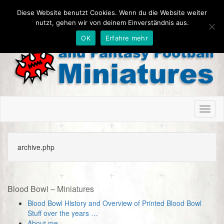
Diese Website benutzt Cookies. Wenn du die Website weiter
nutzt, gehen wir von deinem Einverständnis aus.
OK
Erfahre mehr
Toggl
naviga
archive.php
Blood Bowl – Miniatures
Blood Bowl History and Overview of Printed Blood Bowl
Stuff over the years …
About me