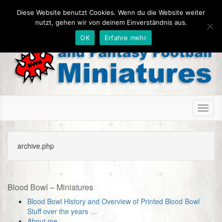
Diese Website benutzt Cookies. Wenn du die Website weiter
nutzt, gehen wir von deinem Einverständnis aus.
OK
Erfahre mehr
Toggl
naviga
archive.php
Blood Bowl – Miniatures
Blood Bowl History and Overview of Printed Blood Bowl
Stuff over the years …
About me