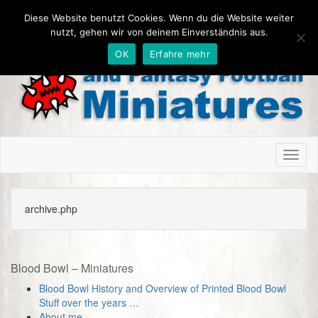
Diese Website benutzt Cookies. Wenn du die Website weiter
nutzt, gehen wir von deinem Einverständnis aus.
OK
Erfahre mehr
Toggl
naviga
archive.php
Blood Bowl – Miniatures
Blood Bowl History and Overview of Printed Blood Bowl
Stuff over the years …
About me