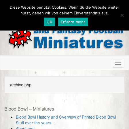
Diese Website benutzt Cookies. Wenn du die Website weiter
nutzt, gehen wir von deinem Einverständnis aus.
OK
Erfahre mehr
Toggl
naviga
archive.php
Blood Bowl – Miniatures
Blood Bowl History and Overview of Printed Blood Bowl
Stuff over the years …
About me