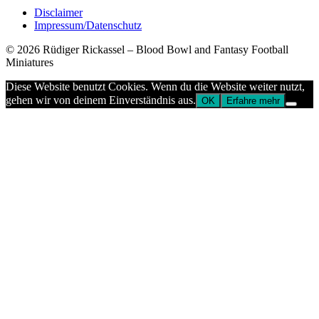
Disclaimer
Impressum/Datenschutz
© 2026
Rüdiger Rickassel
–
Blood Bowl and Fantasy Football
Miniatures
Diese Website benutzt Cookies. Wenn du die Website weiter nutzt,
gehen wir von deinem Einverständnis aus.
OK
Erfahre mehr