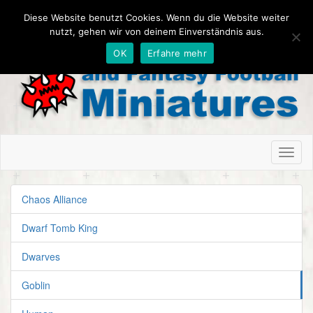
Diese Website benutzt Cookies. Wenn du die Website weiter
nutzt, gehen wir von deinem Einverständnis aus.
OK
Erfahre mehr
Toggl
naviga
Chaos Alliance
Dwarf Tomb King
Dwarves
Goblin