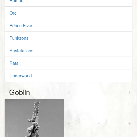
Human
Orc
Prince Elves
Punkzons
Rastafalians
Rats
Underworld
- Goblin