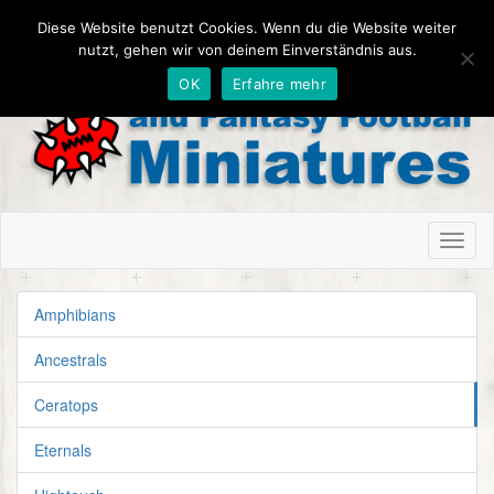
Diese Website benutzt Cookies. Wenn du die Website weiter
nutzt, gehen wir von deinem Einverständnis aus.
OK
Erfahre mehr
Toggl
naviga
Amphibians
Ancestrals
Ceratops
Eternals