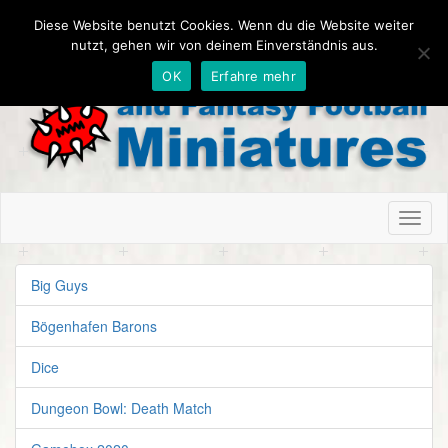
Diese Website benutzt Cookies. Wenn du die Website weiter
nutzt, gehen wir von deinem Einverständnis aus.
OK
Erfahre mehr
Toggl
naviga
Big Guys
Bögenhafen Barons
Dice
Dungeon Bowl: Death Match