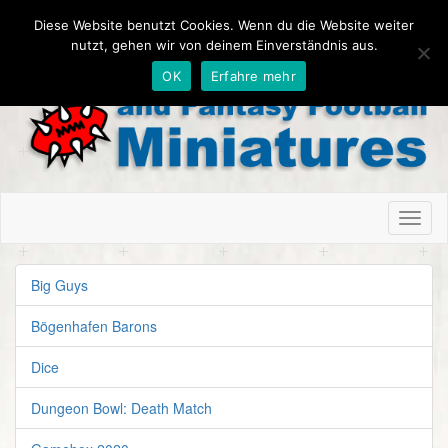
Diese Website benutzt Cookies. Wenn du die Website weiter
nutzt, gehen wir von deinem Einverständnis aus.
OK
Erfahre mehr
Toggl
naviga
Big Guys
Bögenhafen Barons
Dice
Dungeon Bowl: Death Match