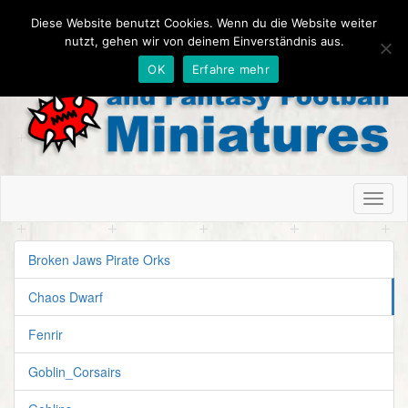
Diese Website benutzt Cookies. Wenn du die Website weiter
nutzt, gehen wir von deinem Einverständnis aus.
OK
Erfahre mehr
Toggl
naviga
Broken Jaws Pirate Orks
Chaos Dwarf
Fenrir
Goblin_Corsairs