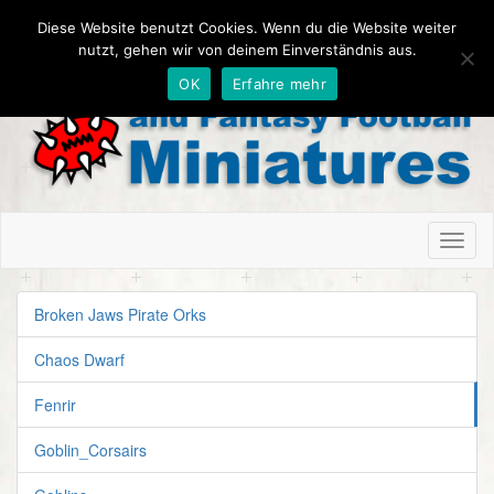
Diese Website benutzt Cookies. Wenn du die Website weiter
nutzt, gehen wir von deinem Einverständnis aus.
OK
Erfahre mehr
Toggl
naviga
Broken Jaws Pirate Orks
Chaos Dwarf
Fenrir
Goblin_Corsairs