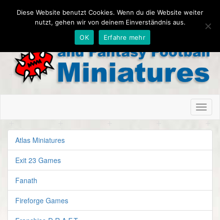
Diese Website benutzt Cookies. Wenn du die Website weiter
nutzt, gehen wir von deinem Einverständnis aus.
OK
Erfahre mehr
Toggl
naviga
Atlas Miniatures
Exit 23 Games
Fanath
Fireforge Games