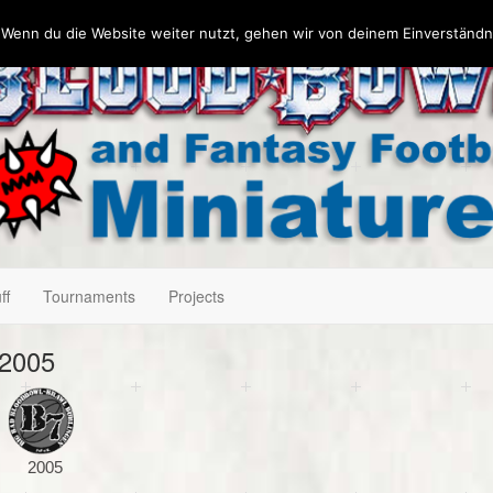
 Wenn du die Website weiter nutzt, gehen wir von deinem Einverständn
ff
Tournaments
Projects
 2005
2005