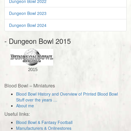
Dungeon Bowl 2022
Dungeon Bowl 2023
Dungeon Bowl 2024
- Dungeon Bowl 2015
2015
Blood Bowl – Miniatures
Blood Bowl History and Overview of Printed Blood Bowl
Stuff over the years …
About me
Useful links:
Blood Bowl & Fantasy Football
Manufacturers & Onlinestores