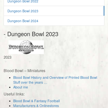
Dungeon Bowl 2022
Dungeon Bowl 2023
Dungeon Bowl 2024
- Dungeon Bowl 2023
2023
Blood Bowl – Miniatures
Blood Bowl History and Overview of Printed Blood Bowl
Stuff over the years …
About me
Useful links:
Blood Bowl & Fantasy Football
Manufacturers & Onlinestores